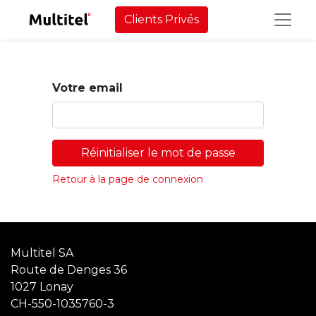
Clients Privés
Votre email
Réinitialiser le mot de passe
Retour à la page de connexion
Multitel SA
Route de Denges 36
1027 Lonay
CH-550-1035760-3