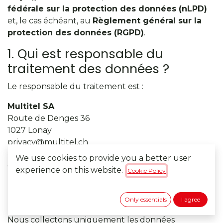
fédérale sur la protection des données (nLPD)
et, le cas échéant, au
Règlement général sur la
protection des données (RGPD)
.
1. Qui est responsable du
traitement des données ?
Le responsable du traitement est :
Multitel SA
Route de Denges 36
1027 Lonay
privacy@multitel.ch
+41 58 317 20 02
We use cookies to provide you a better user
CH-550-1035760-3
experience on this website.
Cookie Policy
2. Quelles données personnelles
collectons-nous ?
Only essentials
I agree
Nous collectons uniquement les données