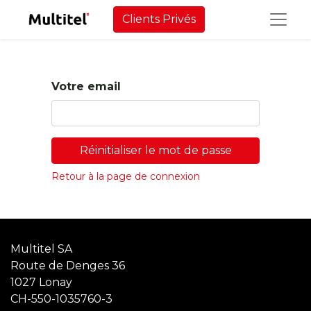
Clients Privés
Votre email
Réinitialiser le mot de passe
Retour à la page de connexion
Multitel SA
Route de Denges 36
1027 Lonay
CH-550-1035760-3