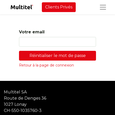
Clients Privés
Votre email
Réinitialiser le mot de passe
Retour à la page de connexion
Multitel SA
Route de Denges 36
1027 Lonay
CH-550-1035760-3