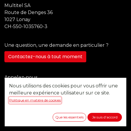
Multitel SA
Route de Denges 36
1027 Lonay
CH-550-1035760-3
Une question, une demande en particulier ?
Contactez-nous à tout moment
Appelez-nous
+41 21 355 22 45
Nous utilisons des cookies pour vous offrir une
meilleure expérience utilisateur sur ce site.
Politique en matière de cookies
Envoyez-nous un message
b2b@multitel.ch
Que les essentiels
Je suis d'accord