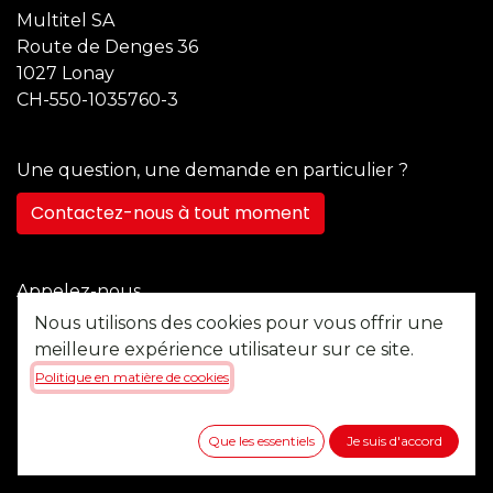
Multitel SA
Route de Denges 36
1027 Lonay
CH-550-1035760-3
Une question, une demande en particulier ?
Contactez-nous à tout moment
Appelez-nous
+41 21 355 22 45
Nous utilisons des cookies pour vous offrir une
meilleure expérience utilisateur sur ce site.
Politique en matière de cookies
Envoyez-nous un message
b2b@multitel.ch
Que les essentiels
Je suis d'accord