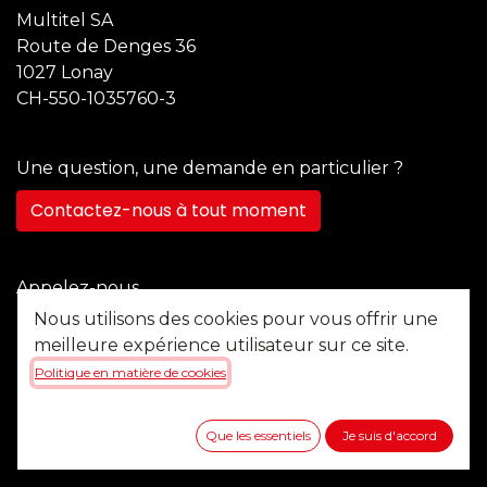
Multitel SA
Route de Denges 36
1027 Lonay
CH-550-1035760-3
Une question, une demande en particulier ?
Contactez-nous à tout moment
Appelez-nous
+41 21 355 22 45
Nous utilisons des cookies pour vous offrir une
meilleure expérience utilisateur sur ce site.
Politique en matière de cookies
Envoyez-nous un message
b2b@multitel.ch
Que les essentiels
Je suis d'accord