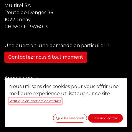
Multitel SA
Route de Denges 36
1027 Lonay
CH-550-1035760-3
Une question, une demande en particulier ?
Contactez-nous à tout moment
Appelez-nous
+41 21 355 22 45
Nous utilisons des cookies pour vous offrir une
meilleure expérience utilisateur sur ce site.
Politique en matière de cookies
Envoyez-nous un message
b2b@multitel.ch
Que les essentiels
Je suis d'accord