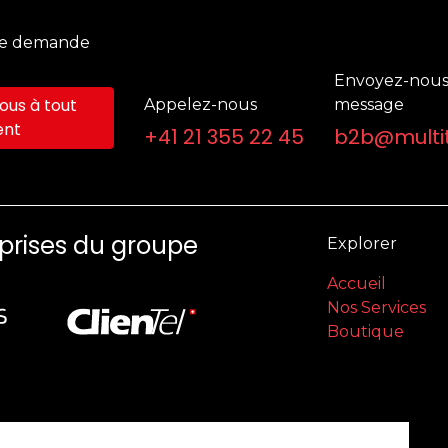
ne demande
Envoyez-nous
us à tout
Appelez-nous
message
nt
+41 21 355 22 45
b2b@multit
eprises du groupe
Explorer
Accueil
Nos Services
Boutique