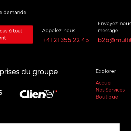
ne demande
Envoyez-nous
us à tout
Appelez-nous
message
nt
+41 21 355 22 45
b2b@multit
eprises du groupe
Explorer
Accueil
Nos Services
Boutique