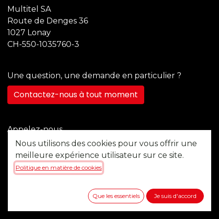
Multitel SA
Route de Denges 36
1027 Lonay
CH-550-1035760-3
Une question, une demande en particulier ?
Contactez-nous à tout moment
Appelez-nous
+41 21 355 22 45
Nous utilisons des cookies pour vous offrir une
meilleure expérience utilisateur sur ce site.
Politique en matière de cookies
Envoyez-nous un message
b2b@multitel.ch
Que les essentiels
Je suis d'accord