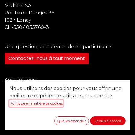
Multitel SA
Route de Denges 36
1027 Lonay
CH-550-1035760-3
Une question, une demande en particulier ?
Contactez-nous à tout moment
Appelez-nous
+41 21 355 22 45
Nous utilisons des cookies pour vous offrir une
meilleure expérience utilisateur sur ce site.
Politique en matière de cookies
Envoyez-nous un message
b2b@multitel.ch
Que les essentiels
Je suis d'accord