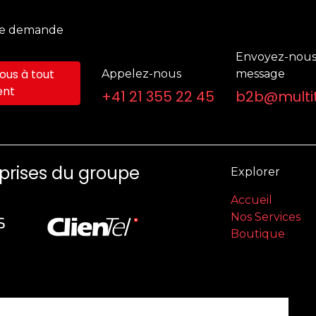
ne demande
Envoyez-nous
us à tout
Appelez-nous
message
nt
+41 21 355 22 45
b2b@multit
eprises du groupe
Explorer
Accueil
Nos Services
Boutique