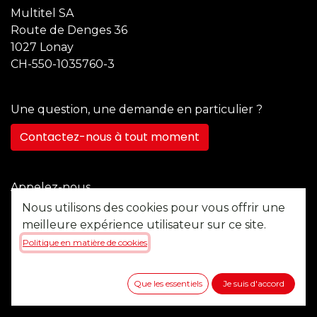
Multitel SA
Route de Denges 36
1027 Lonay
CH-550-1035760-3
Une question, une demande en particulier ?
Contactez-nous à tout moment
Appelez-nous
+41 21 355 22 45
Nous utilisons des cookies pour vous offrir une
meilleure expérience utilisateur sur ce site.
Politique en matière de cookies
Envoyez-nous un message
b2b@multitel.ch
Que les essentiels
Je suis d'accord