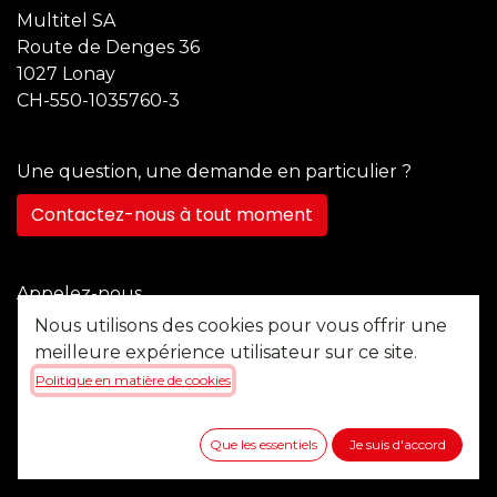
Multitel SA
Route de Denges 36
1027 Lonay
CH-550-1035760-3
Une question, une demande en particulier ?
Contactez-nous à tout moment
Appelez-nous
+41 21 355 22 45
Nous utilisons des cookies pour vous offrir une
meilleure expérience utilisateur sur ce site.
Politique en matière de cookies
Envoyez-nous un message
b2b@multitel.ch
Que les essentiels
Je suis d'accord