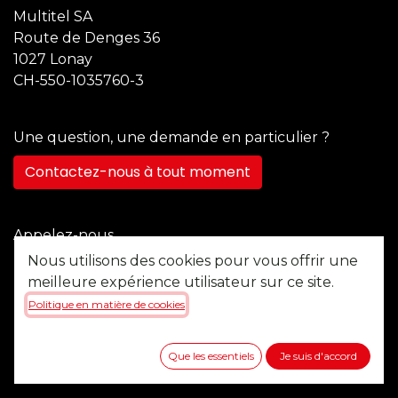
Multitel SA
Route de Denges 36
1027 Lonay
CH-550-1035760-3
Une question, une demande en particulier ?
Contactez-nous à tout moment
Appelez-nous
+41 21 355 22 45
Nous utilisons des cookies pour vous offrir une
meilleure expérience utilisateur sur ce site.
Politique en matière de cookies
Envoyez-nous un message
b2b@multitel.ch
Que les essentiels
Je suis d'accord