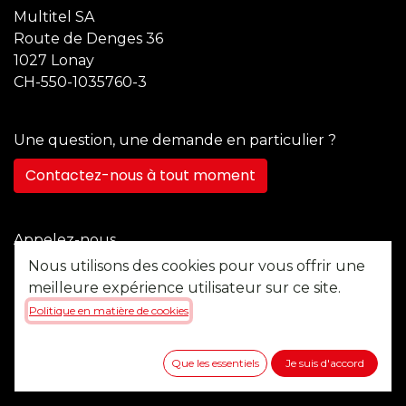
Multitel SA
Route de Denges 36
1027 Lonay
CH-550-1035760-3
Une question, une demande en particulier ?
Contactez-nous à tout moment
Appelez-nous
+41 21 355 22 45
Nous utilisons des cookies pour vous offrir une
meilleure expérience utilisateur sur ce site.
Politique en matière de cookies
Envoyez-nous un message
b2b@multitel.ch
Que les essentiels
Je suis d'accord