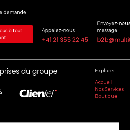
ne demande
Envoyez-nous
us à tout
Appelez-nous
message
nt
+41 21 355 22 45
b2b@multit
eprises du groupe
Explorer
Accueil
Nos Services
Boutique