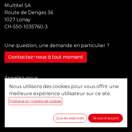
Multitel SA
Route de Denges 36
1027 Lonay
CH-550-1035760-3
Une question, une demande en particulier ?
Contactez-nous à tout moment
Appelez-nous
+41 21 355 22 45
Nous utilisons des cookies pour vous offrir une
meilleure expérience utilisateur sur ce site.
Politique en matière de cookies
Envoyez-nous un message
b2b@multitel.ch
Que les essentiels
Je suis d'accord