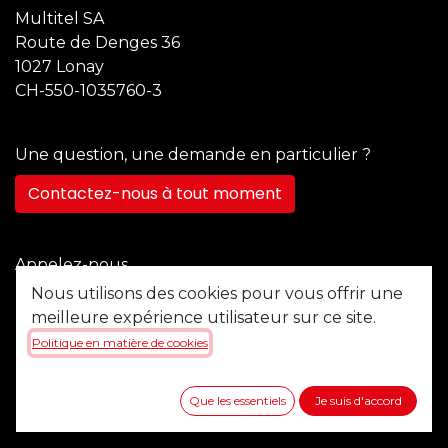
Multitel SA
Route de Denges 36
1027 Lonay
CH-550-1035760-3
Une question, une demande en particulier ?
Contactez-nous à tout moment
Appelez-nous
+41 21 355 22 45
Nous utilisons des cookies pour vous offrir une
meilleure expérience utilisateur sur ce site.
Politique en matière de cookies
Envoyez-nous un message
b2b@multitel.ch
Que les essentiels
Je suis d'accord