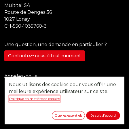
Multitel SA
Route de Denges 36
1027 Lonay
CH-550-1035760-3
Une question, une demande en particulier ?
Contactez-nous à tout moment
Appelez-nous
+41 21 355 22 45
Nous utilisons des cookies pour vous offrir une
meilleure expérience utilisateur sur ce site.
Politique en matière de cookies
Envoyez-nous un message
b2b@multitel.ch
Que les essentiels
Je suis d'accord