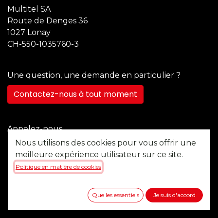
Multitel SA
Route de Denges 36
1027 Lonay
CH-550-1035760-3
Une question, une demande en particulier ?
Contactez-nous à tout moment
Appelez-nous
+41 21 355 22 45
Nous utilisons des cookies pour vous offrir une
meilleure expérience utilisateur sur ce site.
Politique en matière de cookies
Envoyez-nous un message
b2b@multitel.ch
Que les essentiels
Je suis d'accord