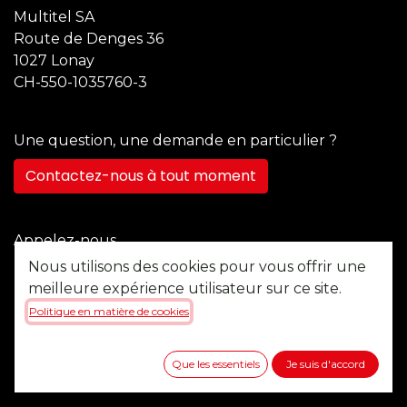
Multitel SA
Route de Denges 36
1027 Lonay
CH-550-1035760-3
Une question, une demande en particulier ?
Contactez-nous à tout moment
Appelez-nous
+41 21 355 22 45
Nous utilisons des cookies pour vous offrir une
meilleure expérience utilisateur sur ce site.
Politique en matière de cookies
Envoyez-nous un message
b2b@multitel.ch
Que les essentiels
Je suis d'accord