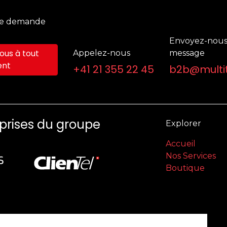
ne demande
Envoyez-nous
us à tout
Appelez-nous
message
nt
+41 21 355 22 45
b2b@multit
eprises du groupe
Explorer
Accueil
Nos Services
Boutique