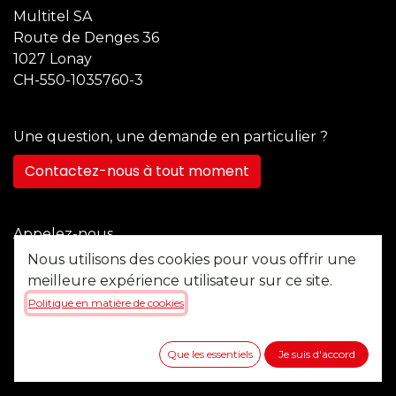
Multitel SA
Route de Denges 36
1027 Lonay
CH-550-1035760-3
Une question, une demande en particulier ?
Contactez-nous à tout moment
Appelez-nous
+41 21 355 22 45
Nous utilisons des cookies pour vous offrir une
meilleure expérience utilisateur sur ce site.
Politique en matière de cookies
Envoyez-nous un message
b2b@multitel.ch
Que les essentiels
Je suis d'accord