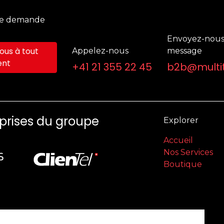
ne demande
Envoyez-nous
us à tout
Appelez-nous
message
nt
+41 21 355 22 45
b2b@multit
eprises du groupe
Explorer
Accueil
Nos Services
Boutique